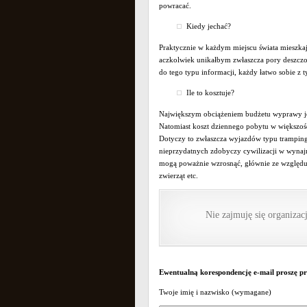
powracać.
Kiedy jechać?
Praktycznie w każdym miejscu świata mieszka
aczkolwiek unikałbym zwłaszcza pory deszczow
do tego typu informacji, każdy łatwo sobie z 
Ile to kosztuje?
Największym obciążeniem budżetu wyprawy jest n
Natomiast koszt dziennego pobytu w większośc
Dotyczy to zwłaszcza wyjazdów typu tramping, 
nieprzydatnych zdobyczy cywilizacji w wyn
mogą poważnie wzrosnąć, głównie ze względu n
zwierząt etc.
Nie zajmuję się organiza
Ewentualną korespondencję e-mail proszę pr
Twoje imię i nazwisko (wymagane)