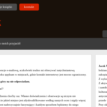
e książki
kontakt
 moich przyjaciół
Jacek 
encje e-mailową, aczkolwiek trudno mi obiecywać natychmiastową
łodzian
ku spędzam w miejscach, gdzie kontakt internetowy jest mocno ograniczony.
zakopi
Z wyksz
z góry na nie odpowiadam.
Z aktyw
i zami
ać?
kultura
iedzenia choćby raz. Własne doświadczenia i obserwacje są niczym nie
antyczn
że jakieś miejsce jest zdyskwalifikowane według naszych ocen i nigdy więcej
przede 
n jest nadzwyczajnie fascynujący i każdym sposobem będziemy do niego
Przy ok