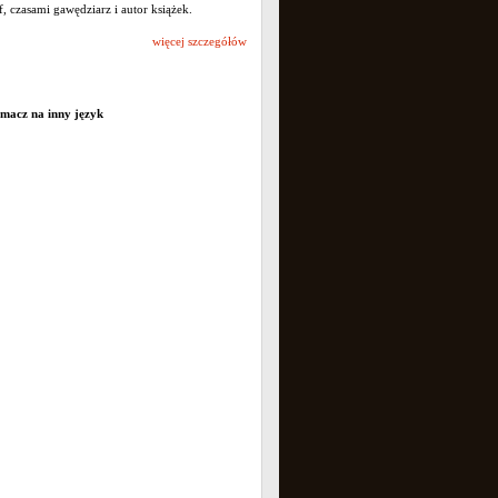
f, czasami gawędziarz i autor książek.
więcej szczegółów
umacz na inny język