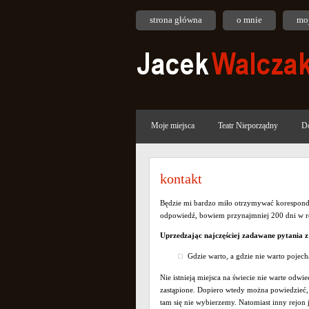
strona główna
o mnie
moj
Moje miejsca
Teatr Nieporządny
Do
kontakt
Będzie mi bardzo miło otrzymywać korespond
odpowiedź, bowiem przynajmniej 200 dni w ro
Uprzedzając najczęściej zadawane pytania 
Gdzie warto, a gdzie nie warto pojech
Nie istnieją miejsca na świecie nie warte odw
zastąpione. Dopiero wtedy można powiedzieć, 
tam się nie wybierzemy. Natomiast inny rejo