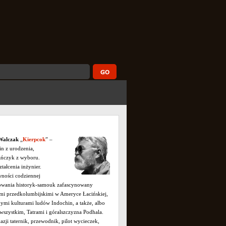
Walczak
„
Kierpcok
” –
in z urodzenia,
ańczyk z wyboru.
tałcenia inżynier.
ności codziennej
łowania historyk-samouk zafascynowany
mi przedkolumbijskimi w Ameryce Łacińskiej,
ymi kulturami ludów Indochin, a także, albo
wszystkim, Tatrami i góralszczyzna Podhala.
azji taternik, przewodnik, pilot wycieczek,