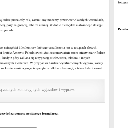
fotogra
ją ludzie przez cały rok, zatem i my możemy przetrwać w każdych warunkach,
ej, pory za gorącej, albo za zimnej. W dobie niezwykle ułatwionego dostępu
Przetł
tym poradzi.
ajczęściej bilet lotniczy, którego cena liczona jest w tysiącach złotych.
i krajów Ameryki Południowej i Azji jest przeważnie sporo niższy niż w Polsce
kiedy z góry zakłada się rezygnację z telewizora, telefonu i innych
ajmowanych kwaterach. W przypadku bardzie wyrafinowanych wypraw, koszty
a konieczność wynajęcia sprzętu, środków lokomocji, a także ludzi i nawet
cją żadnych komercyjnych wyjazdów i wypraw.
zesyłać za pomocą poniższego formularza.