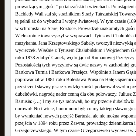
prowadzącym „gości” po tatrzańskich wierchach. Po ustąpieni
Bachledy Wali stał się strażnikiem Straży Tatrzańskiej Towarz
tę pełnił aż do wybuchu I wojny światowej. W tym czasie (1
w schronisku na Starej Roztoce. Prowadzał znakomitych gości 
Wielokrotnie towarzyszył w wyprawach Tytusowi Chałubińsk
muzykanta, Jana Krzeptowskiego Sabały, tworzyli niezwykłą a
wycieczek. Właśnie z Tytusem Chałubińskim i Wojciechem G
roku 1878 zdobyć Ganek, wędrując od Rumanowej Przełęczy 
Pozostałością tych wyczynów są dwie nazwy w zachodniej gr
Bartkowa Turnia i Bartkowa Przełęcz. Wspólnie z Janem Gąs
poprowadził w 1881 roku Bolesława Prusa na Halę Gąsienicow
przestrzeni sławny pisarz z wdzięczności podarował swoim 
dubeltówki, nagrodę nader cenną dla obu polowaczy. Juliusz
Bartusia: (…) I my sie tys radowali, bo my przecie dubeltówki 
dorowoł. No i wicie, honor nom był, co my takiego sławnego c
by wymieniać nowych przejść Bartusia, ale nie można wspom
przejścia w 1894 roku przez Zawrat, prowadząc dziennikarza i o
Grzegorzewskiego. W tym czasie Grzegorzewski wydawał w