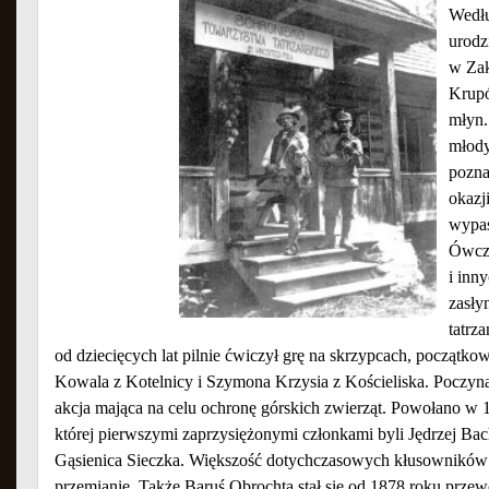
Wedłu
urodz
w Zak
Krupó
młyn.
młody
pozna
okazj
wypas
Ówcze
i inn
zasły
tatrz
od dziecięcych lat pilnie ćwiczył grę na skrzypcach, początko
Kowala z Kotelnicy i Szymona Krzysia z Kościeliska. Poczyn
akcja mająca na celu ochronę górskich zwierząt. Powołano w 
której pierwszymi zaprzysiężonymi członkami byli Jędrzej Bac
Gąsienica Sieczka. Większość dotychczasowych kłusowników 
przemianie. Także Baruś Obrochta stał się od 1878 roku przew