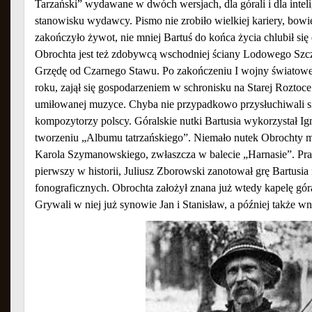
Tarzański” wydawane w dwóch wersjach, dla górali i dla intelig
stanowisku wydawcy. Pismo nie zrobiło wielkiej kariery, bow
zakończyło żywot, nie mniej Bartuś do końca życia chlubił się 
Obrochta jest też zdobywcą wschodniej ściany Lodowego Szcz
Grzędę od Czarnego Stawu. Po zakończeniu I wojny światowej
roku, zajął się gospodarzeniem w schronisku na Starej Roztoce
umiłowanej muzyce. Chyba nie przypadkowo przysłuchiwali s
kompozytorzy polscy. Góralskie nutki Bartusia wykorzystał I
tworzeniu „Albumu tatrzańskiego”. Niemało nutek Obrochty m
Karola Szymanowskiego, zwłaszcza w balecie „Harnasie”. Pr
pierwszy w historii, Juliusz Zborowski zanotował grę Bartus
fonograficznych. Obrochta założył znana już wtedy kapelę gó
Grywali w niej już synowie Jan i Stanisław, a później także 