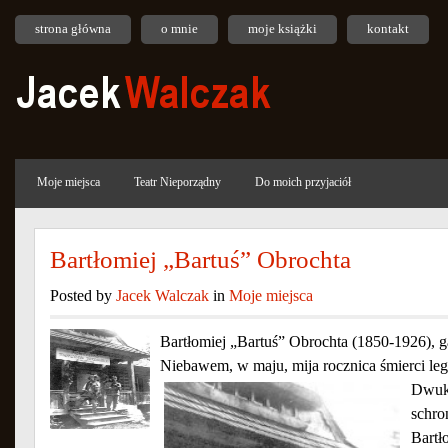
strona główna
o mnie
moje książki
kontakt
Moje miejsca
Teatr Nieporządny
Do moich przyjaciół
Bartłomiej „Bartuś” Obrochta
Posted by
Jacek Walczak
in
Moje miejsca
Bartłomiej „Bartuś” Obrochta (1850-1926), g
Niebawem, w maju, mija rocznica śmierci le
Dwuk
schro
Bartł