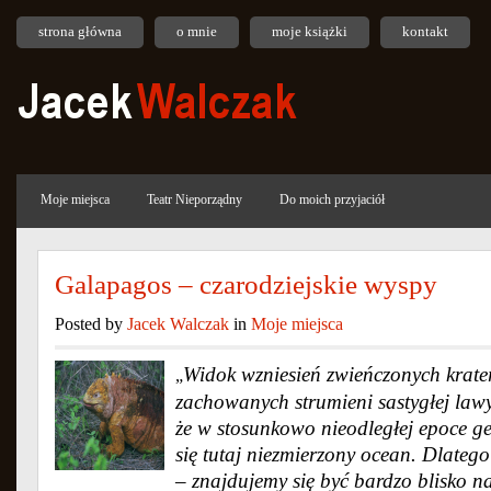
strona główna
o mnie
moje książki
kontakt
Moje miejsca
Teatr Nieporządny
Do moich przyjaciół
Galapagos – czarodziejskie wyspy
Posted by
Jacek Walczak
in
Moje miejsca
Widok wzniesień zwieńczonych krate
„
zachowanych strumieni sastygłej law
że w stosunkowo nieodległej epoce ge
się tutaj niezmierzony ocean. Dlatego 
– znajdujemy się być bardzo blisko n