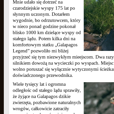
Mnie udało się dotrzeć na
czarodziejskie wyspy 175 lat po
słynnym uczonym. Dotarłem
wygodnie, bo odrzutowcem, który
w nieco ponad godzine pokonał
blisko 1000 km dzielące wyspy od
stałego lądu. Potem kilka dni na
komfortowym statku „Galapagos
Legend” pozwoliło mi bliżej
przyjrzeć się tym niezwykłym mieejscom. Dwa razy
silnikiem dowożą na wycieczki po wyspach. Miejsc t
wolno poruszać się wyłącznie wytyczonymi ścieżk
doświadczonego przewodnika.
Wiele tysięcy lat i ogromna
odległośc od stałego lądu sprawiły,
że żyjące na Galapagos
dzikie
zwierzęta, pozbawione naturalnych
wrogów, całkowicie zatraciły