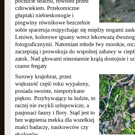
poczucie strachu, również przed
człowiekiem. Przekomiczne
głuptaki niebieskonogie i
pingwiny równikowe bezczelnie
sobie spaceruja rozpychając się między nogami zas
Leniwe, kolorowe iguany wrecz lekceważą dwunogi
fotograficznymi. Natomiast młode lwy morskie, nicz
zaczepiają i prowokuja do wspolnej zabawy w ciep
zatok. Nad głowami nieustannie krążą dostojnie i s
czarne fregaty
Surowy krajobraz, przez
większość część roku wypalony,
posiada swoiste, niespotykane
piękno. Przybywający tu ludzie, to
raczej nie zwykli urlopowicze, a
pasjonaci fauny i flory. Stąd jest to
bez wątpienia mekka dla wszelkiej
maści badaczy, naukowców czy
ekologów.