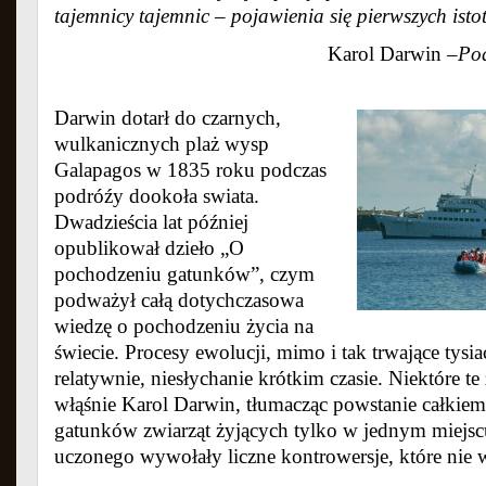
tajemnicy tajemnic – pojawienia się pierwszych isto
Karol Darwin –
Pod
Darwin
dotarł do czarnych,
wulkanicznych plaż wysp
Galapagos w 1835 roku podczas
podróźy dookoła swiata.
Dwadzieścia lat później
opublikował dzieło „O
pochodzeniu gatunków”, czym
podważył całą dotychczasowa
wiedzę o pochodzeniu życia na
świecie. Procesy ewolucji, mimo i tak trwające tysia
relatywnie, niesłychanie krótkim czasie. Niektóre te
włąśnie Karol Darwin, tłumacząc powstanie całki
gatunków zwiarząt żyjących tylko w jednym miejsc
uczonego wywołały liczne kontrowersje, które nie 