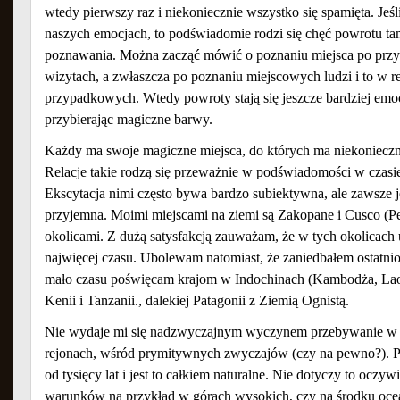
wtedy pierwszy raz i niekoniecznie wszystko się spamięta. Jeśl
naszych emocjach, to podświadomie rodzi się chęć powrotu tam
poznawania. Można zacząć mówić o poznaniu miejsca po przy
wizytach, a zwłaszcza po poznaniu miejscowych ludzi i to w re
przypadkowych. Wtedy powroty stają się jeszcze bardziej emo
przybierając magiczne barwy.
Każdy ma swoje magiczne miejsca, do których ma niekonieczn
Relacje takie rodzą się przeważnie w podświadomości w czasi
Ekscytacja nimi często bywa bardzo subiektywna, ale zawsze je
przyjemna. Moimi miejscami na ziemi są Zakopane i Cusco (Per
okolicami. Z dużą satysfakcją zauważam, że w tych okolicach 
najwięcej czasu. Ubolewam natomiast, że zaniedbałem ostatni
mało czasu poświęcam krajom w Indochinach (Kambodża, Lao
Kenii i Tanzanii., dalekiej Patagonii z Ziemią Ognistą.
Nie wydaje mi się nadzwyczajnym wyczynem przebywanie w od
rejonach, wśród prymitywnych zwyczajów (czy na pewno?). Prz
od tysięcy lat i jest to całkiem naturalne. Nie dotyczy to oczy
warunków na przykład w górach wysokich, czy na środku ocea