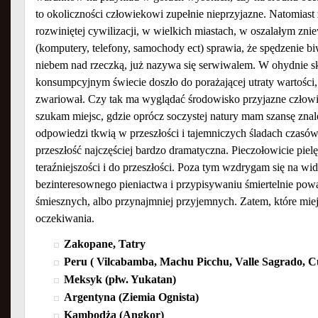
to okoliczności człowiekowi zupełnie nieprzyjazne. Natomiast
rozwiniętej cywilizacji, w wielkich miastach, w oszalałym zni
(komputery, telefony, samochody ect) sprawia, że spędzenie 
niebem nad rzeczką, już nazywa się serwiwalem. W ohydnie 
konsumpcyjnym świecie doszło do porażającej utraty wartości
zwariował. Czy tak ma wyglądać środowisko przyjazne człow
szukam miejsc, gdzie oprócz soczystej natury mam szansę zna
odpowiedzi tkwią w przeszłości i tajemniczych śladach czasów
przeszłość najczęściej bardzo dramatyczna. Pieczołowicie piel
teraźniejszości i do przeszłości. Poza tym wzdrygam się na wi
bezinteresownego pieniactwa i przypisywaniu śmiertelnie pow
śmiesznych, albo przynajmniej przyjemnych. Zatem, które miej
oczekiwania.
Zakopane, Tatry
Peru ( Vilcabamba, Machu Picchu, Valle Sagrado, C
Meksyk (płw. Yukatan)
Argentyna (Ziemia Ognista)
Kambodża (Angkor)