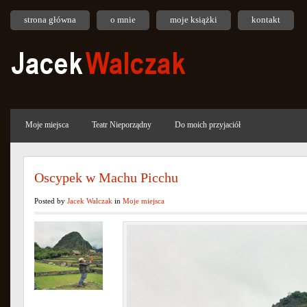
strona główna
o mnie
moje książki
kontakt
Moje miejsca
Teatr Nieporządny
Do moich przyjaciół
Oscypek w Machu Picchu
Posted by
Jacek Walczak
in
Moje miejsca