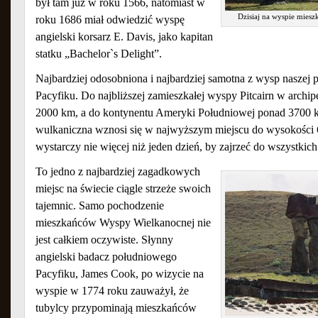
był tam już w roku 1566, natomiast w
Dzisiaj na wyspie miesz
roku 1686 miał odwiedzić wyspę
angielski korsarz E. Davis, jako kapitan
statku „Bachelor`s Delight”.
Najbardziej odosobniona i najbardziej samotna z wysp naszej 
Pacyfiku. Do najbliższej zamieszkałej wyspy Pitcairn w archip
2000 km, a do kontynentu Ameryki Południowej ponad 3700 k
wulkaniczna wznosi się w najwyższym miejscu do wysokości 
wystarczy nie więcej niż jeden dzień, by zajrzeć do wszystkich
To jedno z najbardziej zagadkowych
miejsc na świecie ciągle strzeże swoich
tajemnic. Samo pochodzenie
mieszkańców Wyspy Wielkanocnej nie
jest całkiem oczywiste. Słynny
angielski badacz południowego
Pacyfiku, James Cook, po wizycie na
wyspie w 1774 roku zauważył, że
tubylcy przypominają mieszkańców