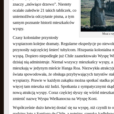
znaczy „mówiące drzewo”. Niestety
ocalało zaledwie 21 takich tabliczek, co
uniemożliwia odczytanie pisma, a tym
samym poznanie historii mieszkańców
wyspy.
Moai z w
Czasy kolonialne przyniosły
wyspiarzom kolejne dramaty. Regularne ekspedycje po niewol
przynosiły najczęściej śmierć tubylcom. Hiszpania kolonialna 
wyspą. Dopiero niepodległe już Chile zaanektowało Wyspę Wi
dzisiaj nią administruje. Niemal wszyscy mieszkańcy wyspy, a j
mieszkają w jedynym mieście Hanga Roa. Niezwykła atrakcyjn
świata spowodowała, że obsługa przybywających turystów sta
wyspiarzy. Prawie w każdym zakątku można spotkać stadka pół
więcej tam mieszka niż ludzi. Spotkania z sympatycznymi skądi
nową atrakcją wyspy. Coraz częściej słyszy się wśród mieszk
zmienić nazwę Wyspa Wielkanocna na Wyspę Koni.
Współcześnie dużo łatwiej dostać się na wyspę, niż czynili to 
godziny lotu z Santiago de Chile, a potężny, szeroko-kadłubo