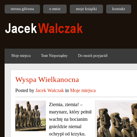
strona główna
o mnie
moje książki
kontakt
Moje miejsca
Teatr Nieporządny
Do moich przyjaciół
Wyspa Wielkanocna
Posted by
Jacek Walczak
in
Moje miejsca
Ziemia, ziemia! –
marynarz, który pełnił
wachtę na bocianim
gnieździe niemal
ochrypł od krzyku.