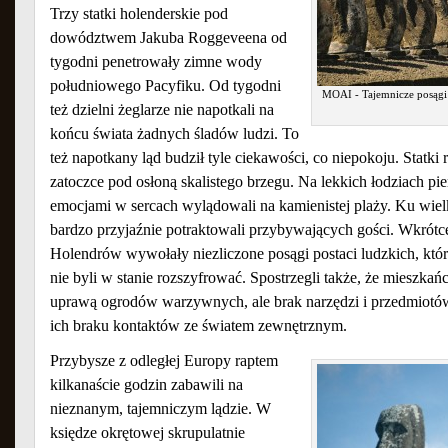
Trzy statki holenderskie pod
dowództwem Jakuba Roggeveena od
tygodni penetrowały zimne wody
południowego Pacyfiku. Od tygodni
MOAI - Tajemnicze posągi 
też dzielni żeglarze nie napotkali na
końcu świata żadnych śladów ludzi. To
też napotkany ląd budził tyle ciekawości, co niepokoju. Statki
zatoczce pod osłoną skalistego brzegu. Na lekkich łodziach p
emocjami w sercach wylądowali na kamienistej plaży. Ku wiel
bardzo przyjaźnie potraktowali przybywających gości. Wkrótc
Holendrów wywołały niezliczone posągi postaci ludzkich, któ
nie byli w stanie rozszyfrować. Spostrzegli także, że mieszka
uprawą ogrodów warzywnych, ale brak narzędzi i przedmiotó
ich braku kontaktów ze światem zewnętrznym.
Przybysze z odległej Europy raptem
kilkanaście godzin zabawili na
nieznanym, tajemniczym lądzie. W
księdze okrętowej skrupulatnie