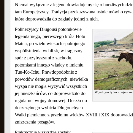
Niemal wyłącznie z legend dowiadujemy się o burzliwych dzie
tam Europejczycy. Tradycja przekazywana ustnie mówi o rywal
która doprowadziła do zagłady jednej z nich.
Polinezyjscy Długousi potomkowie
legendarnego, pierwszego króla Hotu
Matua, po wielu wiekach spokojnego
współistnienia wdali się w tragiczny
spór z przybyszami z zachodu,
potomkami innego władcy o imieniu
Tuu-Ko-Ichu. Prawdopodobnie z
powodów demograficznych, niewielka
wyspa nie mogła wyżywić wszystkich
W jednym tylko miejscu na
jej mieszkańców, co doprowadziło do
regularnej wojny domowej. Doszło do
doszczętnego wybicia Długouchych.
Walki plemienne z przełomu wieków XVIII i XIX doprowadzi
zniszczenia posągów.
Praktycznie wszystkie zostały