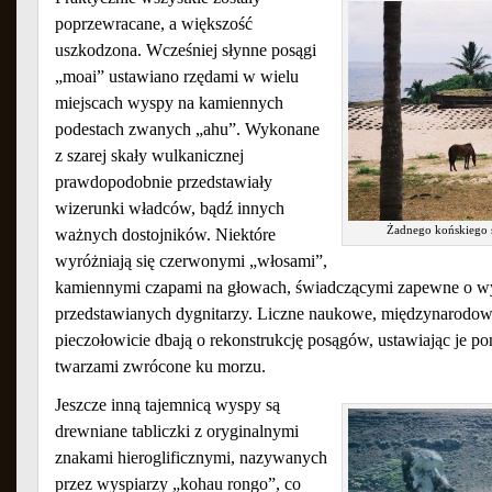
poprzewracane, a większość
uszkodzona. Wcześniej słynne posągi
„moai” ustawiano rzędami w wielu
miejscach wyspy na kamiennych
podestach zwanych „ahu”. Wykonane
z szarej skały wulkanicznej
prawdopodobnie przedstawiały
wizerunki władców, bądź innych
Żadnego końskiego s
ważnych dostojników. Niektóre
wyróżniają się czerwonymi „włosami”,
kamiennymi czapami na głowach, świadczącymi zapewne o wy
przedstawianych dygnitarzy. Liczne naukowe, międzynarodow
pieczołowicie dbają o rekonstrukcję posągów, ustawiając je po
twarzami zwrócone ku morzu.
Jeszcze inną tajemnicą wyspy są
drewniane tabliczki z oryginalnymi
znakami hieroglificznymi, nazywanych
przez wyspiarzy „kohau rongo”, co