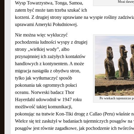
Moai dawn
Wysp Towarzystwa, Tonga, Samoa,
zatem być może tam trzeba szukać ich
korzeni. Z drugiej strony uprawiane na wyspie rośliny zadziw
uprawami Ameryki Południowej.
Nie można więc wykluczyć
pochodzenia ludności wyspy z drugiej
strony „wielkiej wody”, albo
przynajmniej ich zażyłych kontaktów
handlowych z kontynentem. A może
migracja nastąpiła z obydwu stron,
tylko jak wytłumaczyć sposób
pokonania tak ogromnych połaci
oceanu. Norweski badacz Thor
Po wiekach tajemnicze p
Hayerdahl udowodnił w 1947 roku
możliwość takiej komunikacji,
pokonując na tratwie Kon-Tiki drogę z Callao (Peru) właśnie
Wielce się też zasłużył w badaniach tajemniczych posągów na
posągów jest równie zagadkowe, jak pochodzenie ich twórców