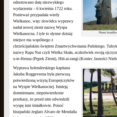
odnotowano datę niezwykłego
wydarzenia – 6 kwietnia 1722 roku.
Ponieważ przypadała wtedy
Wielkanoc, więc dowódca wyprawy
nadał nowej ziemi nazwę Wyspa
Niemi świadk
Wielkanocna. I tyle to słynne dzisiaj
miejsce ma wspólnego z
chrześcijańskim świętem Zmartwychwstania Pańskiego. Tubylc
nazwy Rapa Nui czyli Wielka Skała, aczkolwiek swoją ojczyzn
o-te-Henua (Pępek Ziemi), Hiti-ai-rangi (Koniec Jasności Nieb
Wyprawa holenderskiego kapitana
Jakuba Roggeveena była pierwszą
potwierdzoną wizytą Europejczyków
na Wyspie Wielkanocnej. Istnieją
domniemane, niepotwierdzone
przekazy, że przed nim odwiedzili
wyspę inni śmiałkowie. Ponoć
hiszpański żeglarz Alvaro de Mendaña