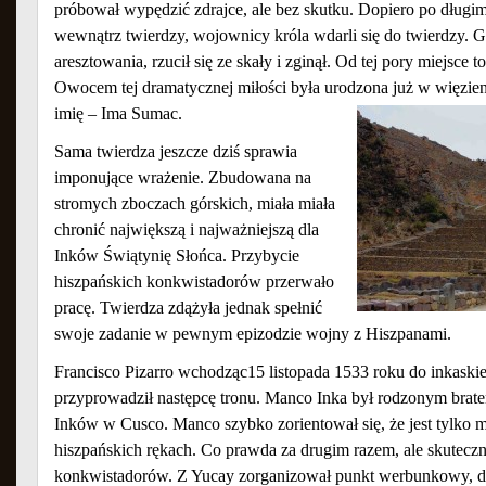
próbował wypędzić zdrajce, ale bez skutku. Dopiero po długi
wewnątrz twierdzy, wojownicy króla wdarli się do twierdzy. G
aresztowania, rzucił się ze skały i zginął. Od tej pory miejsce
Owocem tej dramatycznej miłości była urodzona już w więzieni
imię – Ima Sumac.
Sama twierdza jeszcze dziś sprawia
imponujące wrażenie. Zbudowana na
stromych zboczach górskich, miała miała
chronić największą i najważniejszą dla
Inków Świątynię Słońca. Przybycie
hiszpańskich konkwistadorów przerwało
pracę. Twierdza zdążyła jednak spełnić
swoje zadanie w pewnym epizodzie wojny z Hiszpanami.
Francisco Pizarro wchodząc15 listopada 1533 roku do inkaskie
przyprowadził następcę tronu. Manco Inka był rodzonym brate
Inków w Cusco. Manco szybko zorientował się, że jest tylko 
hiszpańskich rękach. Co prawda za drugim razem, ale skuteczn
konkwistadorów. Z Yucay zorganizował punkt werbunkowy, do