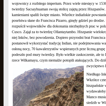
wojownicy z rozbitego imperium. Przez wiele miesięcy w 1536
twierdzy Sacsayhuaman swoją stolicę zajętą przez Hiszpanów.
kamieniami spalili święte miasto. Wkrótce indiańskie powstanie
poselstwa słane do Francisca Pizarro, ginęły gdzieś po drodze
rozpuścił wojowników dla dokonania niezbędnych prac w polu
Cusco. Zajął za to twierdzę Ollantaytambo. Hiszpanie wielokr
niej Inków, bez powodzenia. Dopiero przyrodni brat Francisca
postanowił wykorzystać tradycję Indian, nie podejmowania wa
osłoną nocy, 70 kawalerzystów wspieranych prze liczną grupę
podeszło pod mury twierdzy. Było wielkie zaskoczenie, ale to
rzece Wilkamayu, czym niemalże potopili atakujących. Do dziś 
zwycięstwo 
Niedługo Ink
Wkrótce czte
hiszpańskie 
wydawałoby s
Manco musiał
siedzib w W