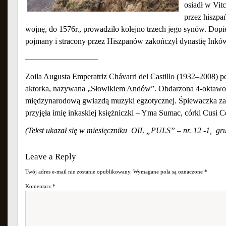
osiadł w Vitc
przez hiszpa
wojnę, do 1576r., prowadziło kolejno trzech jego synów. Dopi
pojmany i stracony przez Hiszpanów zakończył dynastię Inkó
—————————
Zoila Augusta Emperatriz Chávarri del Castillo (1932–2008) 
aktorka, nazywana „Słowikiem Andów”. Obdarzona 4-oktawow
międzynarodową gwiazdą muzyki egzotycznej. Śpiewaczka za
przyjęła imię inkaskiej księżniczki – Yma Sumac, córki Cusi Co
(Tekst ukazał się w miesięczniku OIL „PULS” – nr. 12 -1, gr
Leave a Reply
Twój adres e-mail nie zostanie opublikowany.
Wymagane pola są oznaczone
*
Komentarz
*