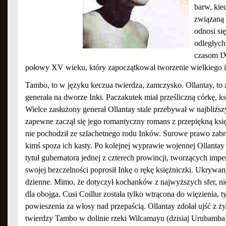
barw, kie
związaną
odnosi si
odległych
czasom IX
połowy XV wieku, który zapoczątkował tworzenie wielkiego 
Tambo, to w języku keczua twierdza, zamczysko. Ollantay, to 
generała na dworze Inki. Paczakutek miał prześliczną córkę, ks
Wielce zasłużony generał Ollantay stale przebywał w najbliżs
zapewne zaczął się jego romantyczny romans z przepiękną księ
nie pochodził ze szlachetnego rodu Inków. Surowe prawo zabra
kimś spoza ich kasty. Po kolejnej wyprawie wojennej Ollantay
tytuł gubernatora jednej z czterech prowincji, tworzących im
swojej bezczelności poprosił Inkę o rękę księżniczki. Ukrywan
dzienne. Mimo, że dotyczył kochanków z najwyższych sfer, ni
dla obojga. Cusi Coillur została tylko wtrącona do więzienia, ty
powieszenia za włosy nad przepaścią. Ollantay zdołał ujść z ży
twierdzy Tambo w dolinie rzeki Wilcamayu (dzisiaj Urubamba)