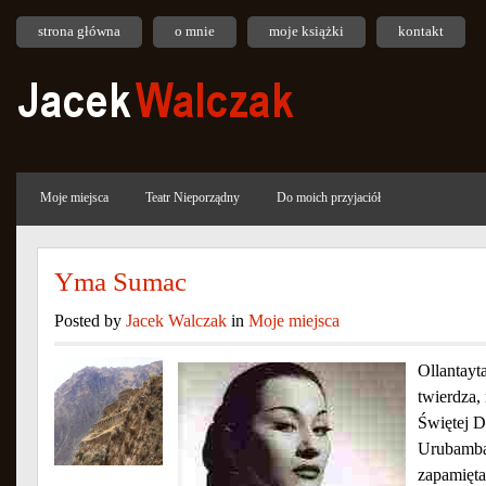
strona główna
o mnie
moje książki
kontakt
Moje miejsca
Teatr Nieporządny
Do moich przyjaciół
Yma Sumac
Posted by
Jacek Walczak
in
Moje miejsca
Ollantayt
twierdza
Świętej D
Urubamba
zapamięta